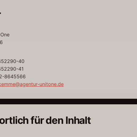
r
 One
16
-452290-40
452290-41
72-8645566
n.kemme@agentur-unitone.de
rtlich für den Inhalt