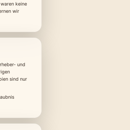
g waren keine
ernen wir
Urheber- und
rigen
ien sind nur
laubnis