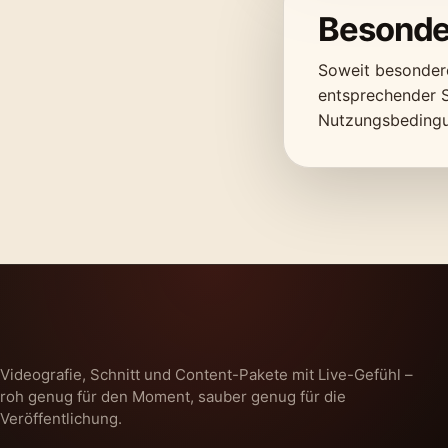
Besonde
Soweit besondere
entsprechender S
Nutzungsbeding
Videografie, Schnitt und Content-Pakete mit Live-Gefühl –
roh genug für den Moment, sauber genug für die
Veröffentlichung.