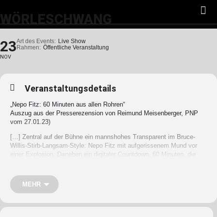
WÖRLESCHWANG
23
Art des Events:
Live Show
Rahmen:
Öffentliche Veranstaltung
NOV
Veranstaltungsdetails
„Nepo Fitz: 60 Minuten aus allen Rohren“
Auszug aus der Presserezension von Reimund Meisenberger, PNP
vom 27.01.23)
[…] Zentral auf der Bühne ein mannshohes Transparent im Bruce-
Willis-Stirb-Langsam-Style: Nepo Fitz mit aufgerissenem Mund vor
einer Explosion. Daneben ein digitaler Countdown, 60 Minuten, die
Zeit läuft …
Das neue Programm hat keinen Namen, es heißt einfach wie der
Mann: Nepo Fitz. Konsequent, schließlich geht es in erster Linie um
MEHR
das, was er alles draufhat. Exakt eine Stunde feuert der Musiker,
Schauspieler und Comedian aus allen Rohren: eine lebende
Pyrotechnik-Batterie. […]
[Nepo] springt [..] in einer Dauerimprovisation zwischen Themenfetzen