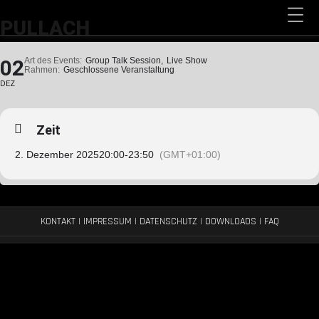
PULLACH
02
Art des Events:
Group Talk Session,
Live Show
Rahmen:
Geschlossene Veranstaltung
DEZ
Zeit
2. Dezember 2025
20:00
-
23:50
(GMT+01:00)
KONTAKT
|
IMPRESSUM
|
DATENSCHUTZ
|
DOWNLOADS
|
FAQ