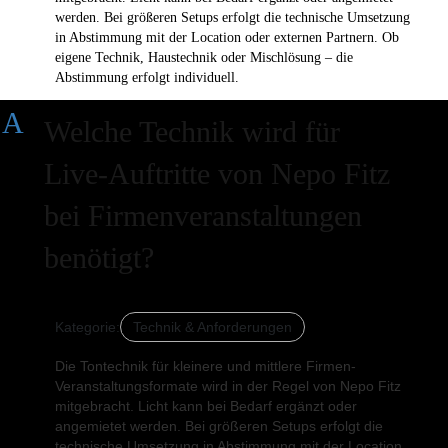
werden. Bei größeren Setups erfolgt die technische Umsetzung
in Abstimmung mit der Location oder externen Partnern. Ob
eigene Technik, Haustechnik oder Mischlösung – die
Abstimmung erfolgt individuell.
A
Welche Technik wird für
Live-Auftritte von Nepo Fitz
bei Firmenveranstaltungen
benötigt?
Kategorie:
Technik & Anforderungen
Die Tontechnik für kleinere und mittlere Firmen-
Veranstaltungsformate wird in der Regel von Nepo Fitz
mitgebracht. Licht kann bei Bedarf ergänzt oder
angemietet werden. Bei größeren Setups erfolgt die
technische Umsetzung in Abstimmung mit der Location